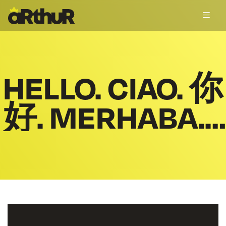
HELLO. CIAO. 你
好. MERHABA.
HOLA